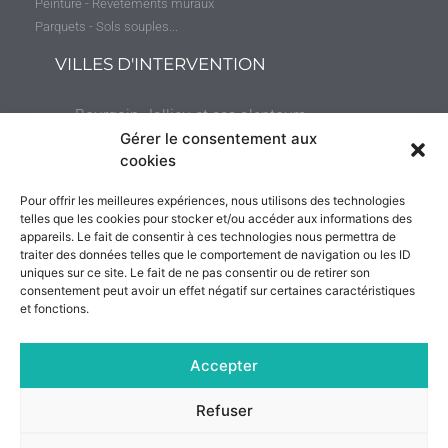
Peinture - Revêtements muraux
Parquets - Sols souples...
VILLES D'INTERVENTION
Bourgoin-Jallieu et ses alentours
(jusqu’à 50 kilomètres)
Gérer le consentement aux
cookies
Villefranche-sur-Saône et ses environs (jusqu’à
Pour offrir les meilleures expériences, nous utilisons des technologies
35 kilomètres)
telles que les cookies pour stocker et/ou accéder aux informations des
appareils. Le fait de consentir à ces technologies nous permettra de
traiter des données telles que le comportement de navigation ou les ID
uniques sur ce site. Le fait de ne pas consentir ou de retirer son
consentement peut avoir un effet négatif sur certaines caractéristiques
et fonctions.
Facebook
Accepter
Suivez nos actualités !
Refuser