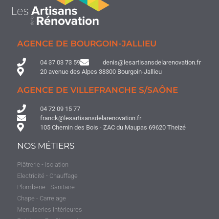
AGENCE DE BOURGOIN-JALLIEU
04 37 03 73 59
denis@lesartisansdelarenovation.fr
20 avenue des Alpes 38300 Bourgoin-Jallieu
AGENCE DE VILLEFRANCHE S/SAÔNE
04 72 09 15 77
franck@lesartisansdelarenovation.fr
105 Chemin des Bois - ZAC du Maupas 69620 Theizé
NOS MÉTIERS
Plâtrerie - Isolation
Electricité - Chauffage
Plomberie - Sanitaire
Chape - Carrelage
Menuiseries intérieures