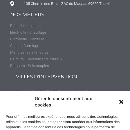
105 Chemin des Bois - ZAC du Maupas 69620 Theizé
NOS MÉTIERS
Plâtrerie - Isolation
Electricité - Chauffage
Plomberie - Sanitaire
Chape - Carrelage
Menuiseries intérieures
Peinture - Revêtements muraux
Parquets - Sols souples...
VILLES D'INTERVENTION
Bourgoin-Jallieu et ses alentours
(jusqu’à 50 kilomètres)
Gérer le consentement aux
cookies
Villefranche-sur-Saône et ses environs (jusqu’à
Pour offrir les meilleures expériences, nous utilisons des technologies
35 kilomètres)
telles que les cookies pour stocker et/ou accéder aux informations des
appareils. Le fait de consentir à ces technologies nous permettra de