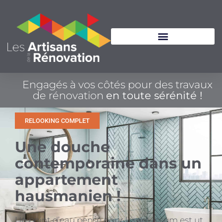
Engagés à vos côtés pour des travaux
de rénovation
en toute sérénité !
RELOOKING COMPLET
Une douche
contemporaine dans un
appartement
hausmanien !
Un point d’eau pensé pour lorem ipsum est ut