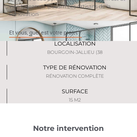
vian loeezmps ipdusm Les Artisans de la
Rénovation
Et vous, quel est votre projet ?
LOCALISATION
BOURGOIN-JALLIEU (38
TYPE DE RÉNOVATION
RÉNOVATION COMPLÈTE
SURFACE
15 M2
Notre intervention