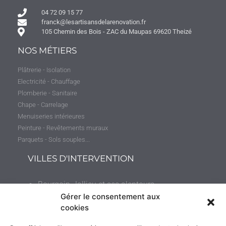
04 72 09 15 77
franck@lesartisansdelarenovation.fr
105 Chemin des Bois - ZAC du Maupas 69620 Theizé
NOS MÉTIERS
Plâtrerie - Isolation
Electricité - Chauffage
Plomberie - Sanitaire
Chape - Carrelage
Menuiseries intérieures
Peinture - Revêtements muraux
Parquets - Sols souples...
VILLES D'INTERVENTION
Bourgoin-Jallieu et ses alentours
(jusqu’à 50 kilomètres)
Gérer le consentement aux
cookies
Villefranche-sur-Saône et ses environs (jusqu’à