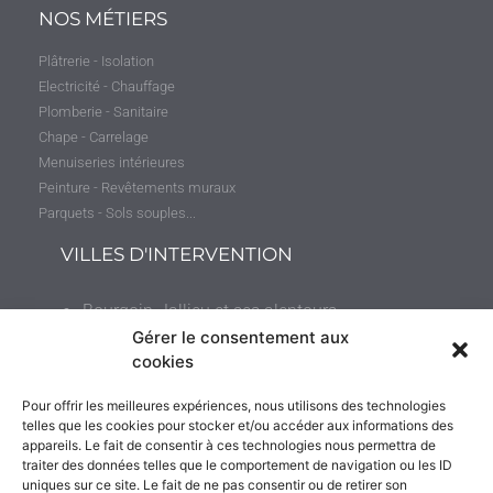
NOS MÉTIERS
Plâtrerie - Isolation
Electricité - Chauffage
Plomberie - Sanitaire
Chape - Carrelage
Menuiseries intérieures
Peinture - Revêtements muraux
Parquets - Sols souples...
VILLES D'INTERVENTION
Bourgoin-Jallieu et ses alentours
(jusqu’à 50 kilomètres)
Gérer le consentement aux
cookies
Villefranche-sur-Saône et ses environs (jusqu’à
Pour offrir les meilleures expériences, nous utilisons des technologies
35 kilomètres)
telles que les cookies pour stocker et/ou accéder aux informations des
appareils. Le fait de consentir à ces technologies nous permettra de
traiter des données telles que le comportement de navigation ou les ID
uniques sur ce site. Le fait de ne pas consentir ou de retirer son