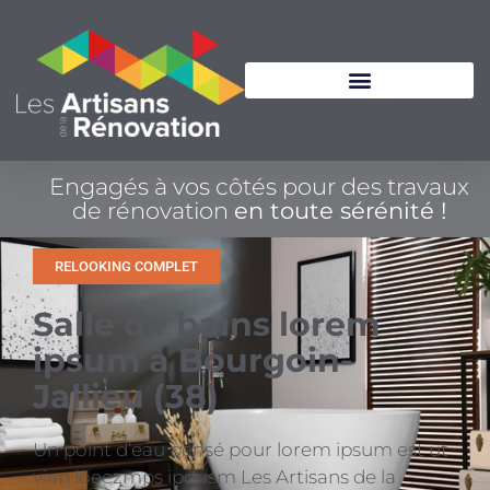
Engagés à vos côtés pour des travaux
de rénovation
en toute sérénité !
RELOOKING COMPLET
Salle de bains lorem
ipsum à Bourgoin-
Jallieu (38)
Un point d’eau pensé pour lorem ipsum est ut
vian loeezmps ipdusm Les Artisans de la