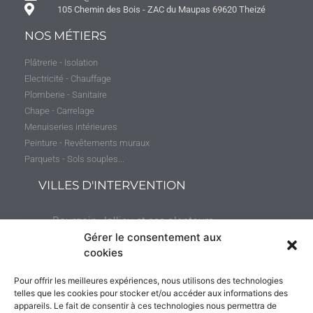
105 Chemin des Bois - ZAC du Maupas 69620 Theizé
NOS MÉTIERS
Plâtrerie - Isolation
Electricité - Chauffage
Plomberie - Sanitaire
Chape - Carrelage
Menuiseries intérieures
Peinture - Revêtements muraux
Parquets - Sols souples...
VILLES D'INTERVENTION
Bourgoin-Jallieu et ses alentours
(jusqu’à 50 kilomètres)
Gérer le consentement aux
cookies
Villefranche-sur-Saône et ses environs (jusqu’à
Pour offrir les meilleures expériences, nous utilisons des technologies
35 kilomètres)
telles que les cookies pour stocker et/ou accéder aux informations des
appareils. Le fait de consentir à ces technologies nous permettra de